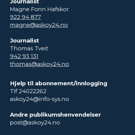
Journalist
Magne Fonn Hafskor
922 94 877
magne@askoy24.no
Journalist
Thomas Tveit
942 93 131
thomas@askoy24.no
Hjelp til abonnement/innlogging
Tlf 24022262
askoy24@info-sys.no
Andre publikumshenvendelser
post@askoy24.no