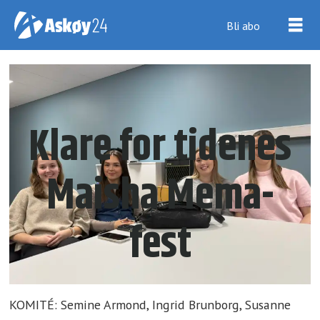
Bli abo
Klare for tidenes
Maisha Mema-
fest
KOMITÉ: Semine Armond, Ingrid Brunborg, Susanne