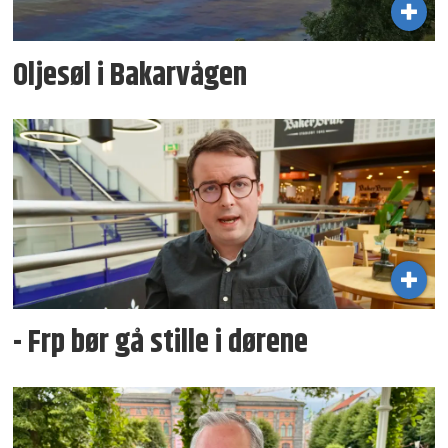
Oljesøl i Bakarvågen
- Frp bør gå stille i dørene