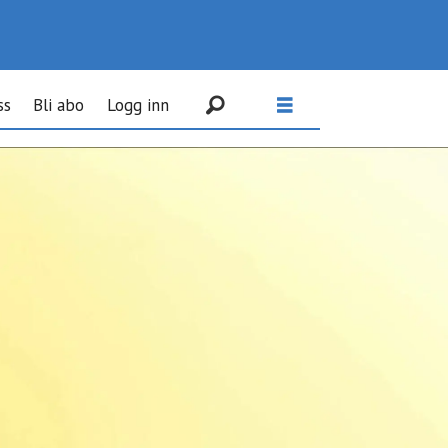
ss
Bli abo
Logg inn