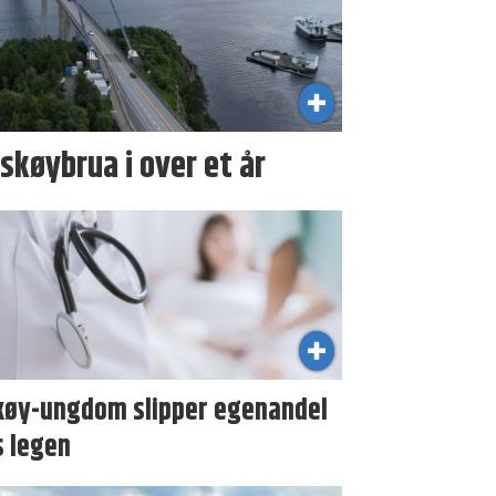
skøybrua i over et år
køy-ungdom slipper egenandel
s legen