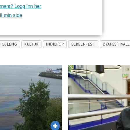
nnent? Logg inn her
il min side
O GULENG
KULTUR
INDIEPOP
BERGENFEST
ØYAFESTIVAL