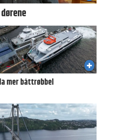
i dørene
da mer båttrøbbel