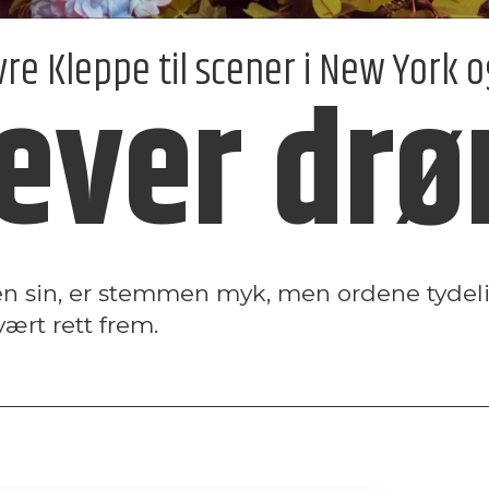
e Kleppe til scener i New York o
 lever d
 sin, er stemmen myk, men ordene tydeli
vært rett frem.