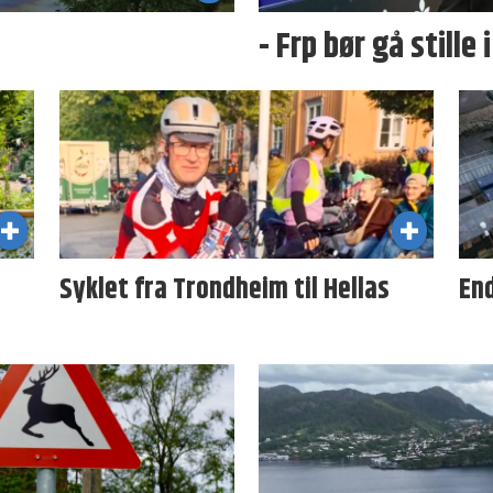
- Frp bør gå stille 
Syklet fra Trondheim til Hellas
En