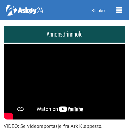
Bli abo
Annonsørinnhold
VIDEO: Se videoreportasje fra Ark Kleppestø.