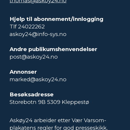
thomas@askoy24.no
Hjelp til abonnement/innlogging
Tlf 24022262
askoy24@info-sys.no
Andre publikumshenvendelser
post@askoy24.no
Annonser
marked@askoy24.no
Besøksadresse
Storebotn 9B 5309 Kleppestø
Askøy24 arbeider etter Vær Varsom-
plakatens regler for god presseskikk.