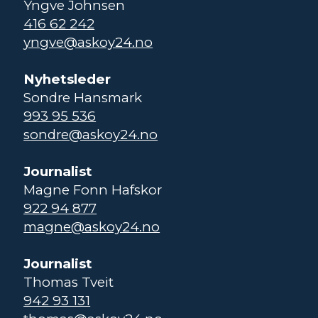
Yngve Johnsen
416 62 242
yngve@askoy24.no
Nyhetsleder
Sondre Hansmark
993 95 536
sondre@askoy24.no
Journalist
Magne Fonn Hafskor
922 94 877
magne@askoy24.no
Journalist
Thomas Tveit
942 93 131