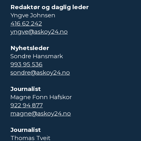
Redaktør og daglig leder
Yngve Johnsen
416 62 242
yngve@askoy24.no
Nyhetsleder
Sondre Hansmark
993 95 536
sondre@askoy24.no
Journalist
Magne Fonn Hafskor
922 94 877
magne@askoy24.no
Journalist
Thomas Tveit